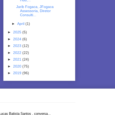
Jarib Fogaca, JFogaca
Assessoria, Diretor
Consulti...
►
April
(1)
►
2025
(5)
►
2024
(6)
►
2023
(12)
►
2022
(22)
►
2021
(24)
►
2020
(75)
►
2019
(96)
ucas Batista Santos , conversa...