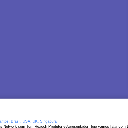
antos, Brasil, USA, UK, Singapura
ss Network com Tom Reaoch Produtor e Apresentador Hoje vamos falar com L